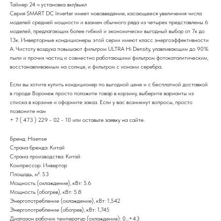
Таймер 24 ч установка вкл/выкл
Серия SMART DC Inverter имеет нововведение, касающееся увеличения числа
моделей средней мощности и взамен обычного ряда из четырех представлены 6
моделей, предлагающих более гибкий и экономически выгодный выбор от 7к до
13к. Инверторные кондиционеры этой серии имеют класс энергоэффективности
А. Чистоту воздуха повышают фильтром ULTRA Hi Density, улавливающим до 90%
пыли и прочих частиц и совместно работающими фильтром фотокаталитическим,
восстанавливаемым на солнце, и фильтром с ионами серебра.
Если вы хотите купить кондиционер по выгодной цене и с бесплатной доставкой
в городе Воронеж просто положите товар в корзину, выберите варианты из
списка в корзине и оформите заказ. Если у вас возникнут вопросы, просто
позвоните нам
+ 7 ( 473 ) 229 - 02 - 10 или оставьте заявку на сайте.
Бренд: Hisense
Страна бренда: Китай
Страна производства: Китай
Компрессор: Инвертор
Площадь, м²: 53
Мощность (охлаждение), кВт: 5.6
Мощность (обогрев), кВт: 5.8
Энергопотребление (охлаждение), кВт: 1,542
Энергопотребление (обогрев), кВт: 1,745
Диапазон рабочих температур (охлаждение): 0...+43