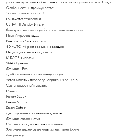
работает практически бесшумно. Гарантия от производителя 3 года.
Особенности и преимущества:
Эффективность класса А
DC Inverter технологии
ULTRA Hi Density фильтр
Фильтры с ионами серебра и фотокаталитический
Низкий уровень шума
Вентилятор 5-скоростной
4D AUTO-Air распределение воздуха
Индикация утечки хладагента
MIRAGE-дисплей
SMART режим
Функция I Feel
Двойная шумоизоляция компрессора
Устойчивость к перепаду напряжения от 175 В
Светопрозрачный пластик
Dimmer
Режим SLEEP
Режим SUPER
Smart Defrost
Двустороннее подключение дренажа
Функция самоочистки
Система самодиагностики и защиты
Защитная накладка на вентили внешнего блока
Авторестарт