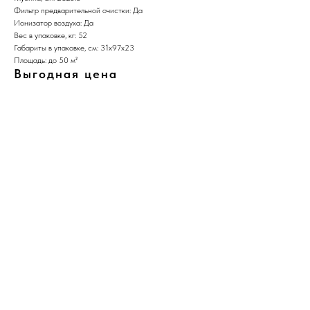
Фильтр предварительной очистки: Да
Ионизатор воздуха: Да
Вес в упаковке, кг: 52
Габариты в упаковке, см: 31х97х23
Площадь: до 50 м²
Выгодная цена