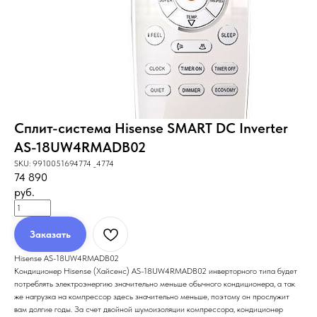
Сплит-система Hisense SMART DC Inverter
AS-18UW4RMADB02
SKU:
9910051694774 _4774
74 890
руб.
Заказать
Hisense AS-18UW4RMADB02
Кондиционер Hisense (Хайсенс) AS-18UW4RMADB02 инверторного типа будет
потреблять электроэнергию значительно меньше обычного кондиционера, а так
же нагрузка на компрессор здесь значительно меньше, поэтому он прослужит
вам долгие годы. За счет двойной шумоизоляции компрессора, кондиционер