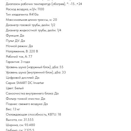
Диапазон рабочих температур (обогрев), °: -15...+24
Расход воздуха, м3/ч: 1100
Тип хладагента: R410a
Максимальная длина трассы, м: 20
Диаметр газовой трубы, дюйм: 1/2
Диаметр жидкостной трубы, дюйм: 1/4
Функция: Да
Пульт ДУ: Да
Ночной режим: Да
Напряжение, В: 220 В
Рабочий ток, А: 7.7
Гарантия: 3 года
Уровень шума (наружный блок), дБа: 55
Уровень шума (внутренний блок), дБа: 33
Цифровой дисплей: Да
Серия: SMART DC Inverter
Цвет: Белый
Самоочистка внутреннего блока: Да
Фильтр тонкой очистки: Да
Подмес свежего воздуха: Да
Вес: 13 кг
Охлаждающая способность, KBTU: 18
Высота, см: 31.555
Ширина, см: 93.480
Глубина, см: 2325.5