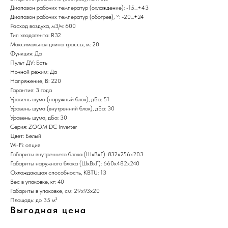
Диапазон рабочих температур (охлаждение): -15...+43
Диапазон рабочих температур (обогрев), °: -20...+24
Расход воздуха, м3/ч: 600
Тип хладагента: R32
Максимальная длина трассы, м: 20
Функция: Да
Пульт ДУ: Есть
Ночной режим: Да
Напряжение, В: 220
Гарантия: 3 года
Уровень шума (наружный блок), дБа: 51
Уровень шума (внутренний блок), дБа: 30
Уровень шума, дБа: 30
Серия: ZOOM DC Inverter
Цвет: Белый
Wi-Fi: опция
Габариты внутреннего блока (ШхВхГ): 832х256х203
Габариты наружного блока (ШхВхГ): 660х482х240
Охлаждающая способность, KBTU: 13
Вес в упаковке, кг: 40
Габариты в упаковке, см: 29х93х20
Площадь: до 35 м²
Выгодная цена