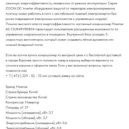
сезонную энергоэффективность, независимо от режима эксплуатации. Серия
ZOOM DC Inverter оборудована защитой от перепадов электронапряжения,
поэтому может работать в сети с нестабильной подачей электроэнергии без
риска повреждения электронных компонентов и управляющих модулей.
Помимо высокого класса энергоэффективности, настенный кондиционер Hisense
AS-13UR4RYRKB04 гарантирует пользователю расширенные возможности по
управлению микроклиматом в помещении. Внутренний блок оснащён 5-
скоростным вентилятором, который может создавать лёгкое дуновение или
мощный воздушный поток.
Если вы хотите купить кондиционер по выгодной цене и с бесплатной доставкой
в городе Воронеж просто положите товар в корзину, выберите варианты из
списка в корзине и оформите заказ. Если у вас возникнут вопросы, просто
позвоните нам
+ 7 ( 473 ) 229 - 02 - 10 или оставьте заявку на сайте.
Бренд: Hisense
Страна бренда: Китай
Страна производства: Китай
Компрессор: Инвертор
Площадь, м²: 37
Мощность (охлаждение), кВт: 3.7
Мощность (обогрев), кВт: 3,7
Энергопотребление (охлаждение), кВт: 0,6
Энергопотребление (обогрев), кВт: 0,8