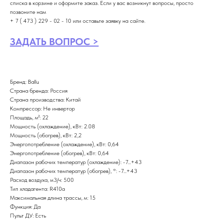
списка в корзине и оформите заказ. Если у вас возникнут вопросы, просто
позвоните нам
+ 7 ( 473 ) 229 - 02 - 10 или оставьте заявку на сайте.
ЗАДАТЬ ВОПРОС >
Бренд: Ballu
Страна бренда: Россия
Страна производства: Китай
Компрессор: Не инвертор
Площадь, м²: 22
Мощность (охлаждение), кВт: 2.08
Мощность (обогрев), кВт: 2,2
Энергопотребление (охлаждение), кВт: 0,64
Энергопотребление (обогрев), кВт: 0,64
Диапазон рабочих температур (охлаждение): -7...+43
Диапазон рабочих температур (обогрев), °: -7...+43
Расход воздуха, м3/ч: 500
Тип хладагента: R410a
Максимальная длина трассы, м: 15
Функция: Да
Пульт ДУ: Есть