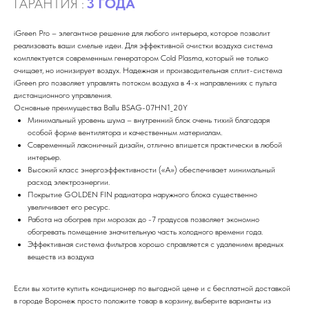
ГАРАНТИЯ :
3 ГОДА
iGreen Pro – элегантное решение для любого интерьера, которое позволит
реализовать ваши смелые идеи. Для эффективной очистки воздуха система
комплектуется современным генератором Cold Plasma, который не только
очищает, но ионизирует воздух. Надежная и производительная сплит-система
iGreen pro позволяет управлять потоком воздуха в 4-х направлениях с пульта
дистанционного управления.
Основные преимущества Ballu BSAG-07HN1_20Y
Минимальный уровень шума – внутренний блок очень тихий благодаря
особой форме вентилятора и качественным материалам.
Современный лаконичный дизайн, отлично впишется практически в любой
интерьер.
Высокий класс энергоэффективности («А») обеспечивает минимальный
расход электроэнергии.
Покрытие GOLDEN FIN радиатора наружного блока существенно
увеличивает его ресурс.
Работа на обогрев при морозах до -7 градусов позволяет экономно
обогревать помещение значительную часть холодного времени года.
Эффективная система фильтров хорошо справляется с удалением вредных
веществ из воздуха
Если вы хотите купить кондиционер по выгодной цене и с бесплатной доставкой
в городе Воронеж просто положите товар в корзину, выберите варианты из