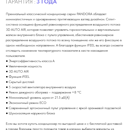
ГАРАНТИЯ :
3 ГОДА
Премиальный классический кондиционер серии PANDORA обладает
минималистичным и одновременно притягивающим взгляд дизайном. Сплит-
система оснащена функцией равномерного распределения воздушного потока
3D AUTO AIR, которая позволяет управлять горизонтальными и вертикальными
жалюзи внутреннего блока с пульта управления, обеспечивая равномерное
распределение воздушного потока по всему помещению или же его фиксацию в
одном необходимом направлении. А благодаря функции IFEEL вы всегда сможете
отследить изменение температурного показателя в месте нахождения
пользователя.
● Энергоэффективность класса А
● Увеличенная мощность
● 3D AUTO AIR
● Функция iFEEL
● Скрытый дисплей
● 5 скоростей вентилятора внутреннего воздуха
● Режим дежурного обогрева – поддержание +8 °С
● Минимальный уровень шума от 21.5 дБ(А)
● Экономичный режим ECO
● Современный эргономичный пульт управления с яркой оранжевой подсветкой
● Шумоизоляция наружного блока
Если вы хотите купить кондиционер по выгодной цене и с бесплатной доставкой
в городе Воронеж просто положите товар в корзину, выберите варианты из