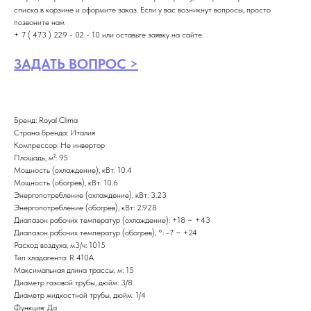
списка в корзине и оформите заказ. Если у вас возникнут вопросы, просто
позвоните нам
+ 7 ( 473 ) 229 - 02 - 10 или оставьте заявку на сайте.
ЗАДАТЬ ВОПРОС >
Бренд: Royal Clima
Страна бренда: Италия
Компрессор: Не инвертор
Площадь, м²: 95
Мощность (охлаждение), кВт: 10.4
Мощность (обогрев), кВт: 10.6
Энергопотребление (охлаждение), кВт: 3.23
Энергопотребление (обогрев), кВт: 2.928
Диапазон рабочих температур (охлаждение): +18 ~ +43
Диапазон рабочих температур (обогрев), °: -7 ~ +24
Расход воздуха, м3/ч: 1015
Тип хладагента: R 410A
Максимальная длина трассы, м: 15
Диаметр газовой трубы, дюйм: 3/8
Диаметр жидкостной трубы, дюйм: 1/4
Функция: Да