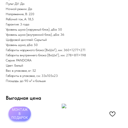
Пульт ДУ: Да
Ночной режим: Да
Напряжение, В: 220
Рабочий ток, А: 18,5
Гарантия: 3 года
Уровень шума (наружный блок), дБа: 50
Уровень шума (внутренний блок), дБа: 36
Цифровой дисплей: Скрытый
Уровень шума, дБа: 50
Габариты наружного блока (ВхШхГ), мм: 360×1277×271
Габариты внутреннего блока (ВхШхГ), мм: 278×811×198
Серия: PANDORA
Цвет: Белый
Вес в упаковке, кг: 52
Габариты в упаковке, см: 33х105х23
Площадь: до 90 м² и больше
Выгодная цена
МОНТАЖ
В
ПОДАРОК