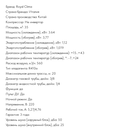
Бренд: Royal Clima
Страна бренда: Италия
Страна производства: Китай
Компрессор: Не инвертор
Площадь, м²: 35
Мощность (охлаждение), кВт: 3.64
Мощность (обогрев), кВт: 3,77
Энергопотребление (охлаждение), кВт: 1,12
Энергопотребление (обогрев), кВт: 1,019
Диапазон рабочих температур (охлаждение): +15...+43
Диапазон рабочих температур (обогрев), °: -7...+24
Расход воздуха, м3/ч: 560
Тип хладагента: R410a
Максимальная длина трассы, м: 20
Диаметр газовой трубы, дюйм: 3/8
Диаметр жидкостной трубы, дюйм: 1/4
Функция: да
Пульт ДУ: Да
Ночной режим: Да
Напряжение, В: 220
Рабочий ток, А: 5,27/4,76
Гарантия: 3 года
Уровень шума (наружный блок), дБа: 50
Уровень шума (внутренний блок), дБа: 25