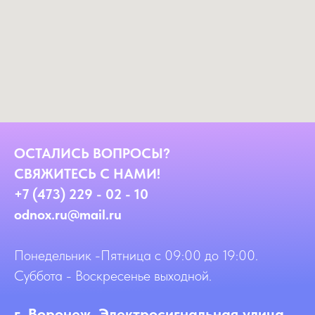
ОСТАЛИСЬ ВОПРОСЫ?
СВЯЖИТЕСЬ С НАМИ!
+7 (473) 229 - 02 - 10
odnox.ru@mail.ru
Понедельник -Пятница с 09:00 до 19:00.
Суббота - Воскресенье выходной.
г. Воронеж, Электросигнальная улица,