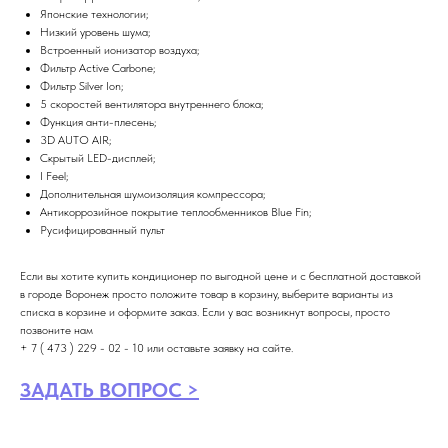
Японские технологии;
Низкий уровень шума;
Встроенный ионизатор воздуха;
Фильтр Active Carbone;
Фильтр Silver Ion;
5 скоростей вентилятора внутреннего блока;
Функция анти-плесень;
3D AUTO AIR;
Скрытый LED-дисплей;
I Feel;
Дополнительная шумоизоляция компрессора;
Антикоррозийное покрытие теплообменников Blue Fin;
Русифицированный пульт
Если вы хотите купить кондиционер по выгодной цене и с бесплатной доставкой
в городе Воронеж просто положите товар в корзину, выберите варианты из
списка в корзине и оформите заказ. Если у вас возникнут вопросы, просто
позвоните нам
+ 7 ( 473 ) 229 - 02 - 10 или оставьте заявку на сайте.
ЗАДАТЬ ВОПРОС >