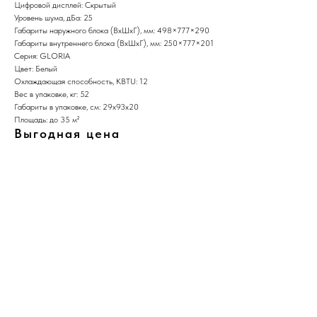
Цифровой дисплей: Скрытый
Уровень шума, дБа: 25
Габариты наружного блока (ВхШхГ), мм: 498×777×290
Габариты внутреннего блока (ВхШхГ), мм: 250×777×201
Серия: GLORIA
Цвет: Белый
Охлаждающая способность, KBTU: 12
Вес в упаковке, кг: 52
Габариты в упаковке, см: 29х93х20
Площадь: до 35 м²
Выгодная цена