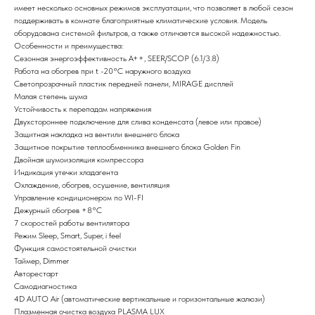
имеет несколько основных режимов эксплуатации, что позволяет в любой сезон
поддерживать в комнате благоприятные климатические условия. Модель
оборудована системой фильтров, а также отличается высокой надежностью.
Особенности и преимущества:
Сезонная энергоэффективность A++, SEER/SCOP (6.1/3.8)
Работа на обогрев при t -20°C наружного воздуха
Светопрозрачный пластик передней панели, MIRAGE дисплей
Малая степень шума
Устойчивость к перепадам напряжения
Двухстороннее подключение для слива конденсата (левое или правое)
Защитная накладка на вентили внешнего блока
Защитное покрытие теплообменника внешнего блока Golden Fin
Двойная шумоизоляция компрессора
Индикация утечки хладагента
Охлаждение, обогрев, осушение, вентиляция
Управление кондиционером по WI-FI
Дежурный обогрев +8°C
7 скоростей работы вентилятора
Режим Sleep, Smart, Super, i feel
Функция самостоятельной очистки
Таймер, Dimmer
Авторестарт
Самодиагностика
4D AUTO Air (автоматические вертикальные и горизонтальные жалюзи)
Плазменная очистка воздуха PLASMA LUX