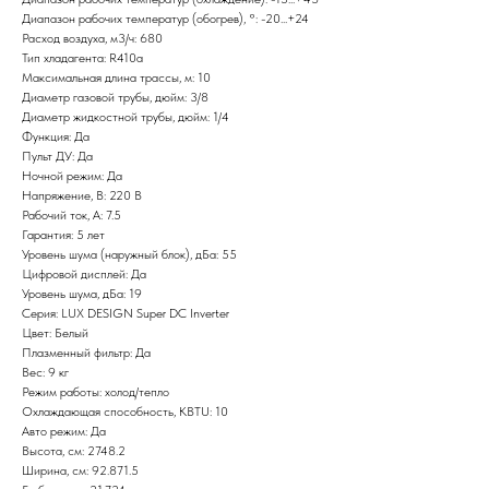
Диапазон рабочих температур (обогрев), °: -20...+24
Расход воздуха, м3/ч: 680
Тип хладагента: R410a
Максимальная длина трассы, м: 10
Диаметр газовой трубы, дюйм: 3/8
Диаметр жидкостной трубы, дюйм: 1/4
Функция: Да
Пульт ДУ: Да
Ночной режим: Да
Напряжение, В: 220 В
Рабочий ток, А: 7.5
Гарантия: 5 лет
Уровень шума (наружный блок), дБа: 55
Цифровой дисплей: Да
Уровень шума, дБа: 19
Серия: LUX DESIGN Super DC Inverter
Цвет: Белый
Плазменный фильтр: Да
Вес: 9 кг
Режим работы: холод/тепло
Охлаждающая способность, KBTU: 10
Авто режим: Да
Высота, см: 2748.2
Ширина, см: 92.871.5