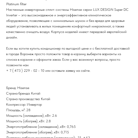
Platinum filter
Настенные инверторные сплит-системы Hisense серии LUX DESIGN Super DC
Inverter – это высоконадежное и энергоэффективное климатическое
оборудование, позволяющее с минимальным шумом и без вреда для здоровья
людей устанавливать в жилых помещениях комфортный микроклимат, а также
качественно очищать воздух. Корпуса моделей имеют передовой европейский
дизайн.
Если вы хотите купить кондиционер по выгодной цене и с бесплатной доставкой
в городе Воронеж просто положите товар в корзину, выберите варианты из
списка в корзине и оформите заказ. Если у вас возникнут вопросы, просто
позвоните нам
+ 7 ( 473 ) 229 - 02 - 10 или оставьте заявку на сайте.
Бренд: Hisense
Страна бренда: Китай
Страна производства: Китай
Компрессор: Инвертор
Площадь, м²: 28
Мощность (охлаждение), кВт: 2.6
Мощность (обогрев), кВт: 2.8
Энергопотребление (охлаждение), кВт: 0,765
Энергопотребление (обогрев), кВт: 0,715
Диапазон рабочих температур (охлаждение): -15...+43