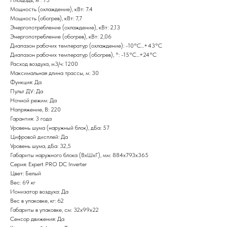
Мощность (охлаждение), кВт: 7.4
Мощность (обогрев), кВт: 7,7
Энергопотребление (охлаждение), кВт: 2,13
Энергопотребление (обогрев), кВт: 2,06
Диапазон рабочих температур (охлаждение): -10°С...+43°С
Диапазон рабочих температур (обогрев), °: -15°С...+24°С
Расход воздуха, м3/ч: 1200
Максимальная длина трассы, м: 30
Функция: Да
Пульт ДУ: Да
Ночной режим: Да
Напряжение, В: 220
Гарантия: 3 года
Уровень шума (наружный блок), дБа: 57
Цифровой дисплей: Да
Уровень шума, дБа: 32,5
Габариты наружного блока (ВхШхГ), мм: 884x793x365
Серия: Expert PRO DC Inverter
Цвет: Белый
Вес: 69 кг
Ионизатор воздуха: Да
Вес в упаковке, кг: 62
Габариты в упаковке, см: 32х99х22
Сенсор движения: Да