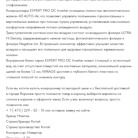
стафилококка.
Кондиционеры EXPERT PRO DC Inverter оснащены полностью автоматическими
жалюзи 4D AUTO-Air, что позволяет управлять положением горизонтальных и
вертикальных жалюзи при помощи пульта управления, устанавливая максимально
комфортное направление потока охлажденного воздуха.
Трехступенчатая система очистки воздуха состоит из воздушного фильтра ULTRA
Hi Density, задерживающего мелкие частицы, фотокаталитического фильтра и
фильтра Negative Ion. Встроенный ионизатор эффективно улучшает качество
воздуха и насыщает его полезными для здоровья отрицательно заряженными
ионами.
Внутренние блоки серии EXPERT PRO DC Inverter имеют стильный и эстетичный
вид, за счет отсутствия отверстий на монтажных заглушках, минимальной ширины
щелей не более 1,5 мм, MIRAGE-дисплея и глубокого белого пластика со
стальной полосой по нижнему контуру.
Если вы хотите купить кондиционер по выгодной цене и с бесплатной доставкой
в городе Воронеж просто положите товар в корзину, выберите варианты из
списка в корзине и оформите заказ. Если у вас возникнут вопросы, просто
позвоните нам
+ 7 ( 473 ) 229 - 02 - 10 или оставьте заявку на сайте.
Бренд: Hisense
Страна бренда: Китай
Страна производства: Китай
Компрессор: Инвертор
Площадь, м²: 75