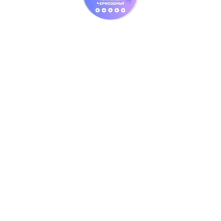
07HN8/ES
7910051694652 _5652
34990,00
руб.
38900,00
руб.
Заказать
Монтаж в подарок при покупке
кондиционера в компании ОДНОКС
Возможны любые формы и способы оплаты
ГАРАНТИЯ :
3 ГОДА
Ballu BSYI-07HN8/ES
Настенная сплит-система Ballu (Баллу) BSYI-07HN8/ES отличается
современным внешним видом и предназначена бытового применения.
Оборудование оснащено инверторной системой управления мощности, для
функционирования используется безопасный хладагент R32. Для удобства
переключения режимов работы в комплектацию включен пульт дистанционного