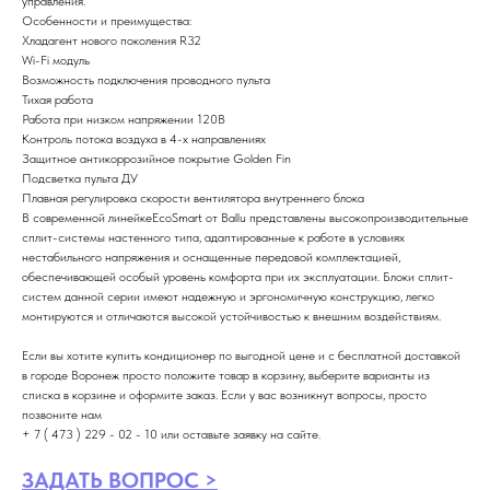
управления.
Особенности и преимущества:
Хладагент нового поколения R32
Wi-Fi модуль
Возможность подключения проводного пульта
Тихая работа
Работа при низком напряжении 120В
Контроль потока воздуха в 4-х направлениях
Защитное антикоррозийное покрытие Golden Fin
Подсветка пульта ДУ
Плавная регулировка скорости вентилятора внутреннего блока
В современной линейкеEcoSmart от Ballu представлены высокопроизводительные
сплит-системы настенного типа, адаптированные к работе в условиях
нестабильного напряжения и оснащенные передовой комплектацией,
обеспечивающей особый уровень комфорта при их эксплуатации. Блоки сплит-
систем данной серии имеют надежную и эргономичную конструкцию, легко
монтируются и отличаются высокой устойчивостью к внешним воздействиям.
Если вы хотите купить кондиционер по выгодной цене и с бесплатной доставкой
в городе Воронеж просто положите товар в корзину, выберите варианты из
списка в корзине и оформите заказ. Если у вас возникнут вопросы, просто
позвоните нам
+ 7 ( 473 ) 229 - 02 - 10 или оставьте заявку на сайте.
ЗАДАТЬ ВОПРОС >