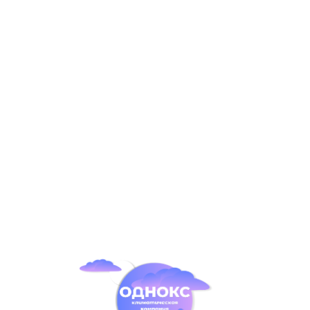
Сплит-система Ballu EcoSmart BSYI-