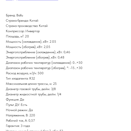
Бренд: Ballu
Страна бренда: Китай
Страна производства: Китай
Компрессор: Инвертор
Площадь, м²: 20
Мощность (охлаждение), кВт: 2.05
Мощность (обогрев), кВт: 2,05
Энергопотребление (охлаждение), кВт: 0,46
Энергопотребление (обогрев), кВт: 0,48
Диапазон рабочих температур (охлаждение): 0...+50
Диапазон рабочих температур (обогрев), °: -15...+30
Расход воздуха, м3/ч: 500
Тип хладагента: R32
Максимальная длина трассы, м: 25
Диаметр газовой трубы, дюйм: 3/8
Диаметр жидкостной трубы, дюйм: 1/4
Функция: Да
Пульт ДУ: Есть
Ночной режим: Да
Напряжение, В: 220
Рабочий ток, А: 0,57
Гарантия: 3 года
Уровень шума (наружный блок), дБа: 52