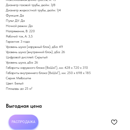
Диаметр газовой трубы, дюйм: 3/8
Диаметр жидкостной трубы, дюйм: 1/4
Функция: Да
Пульт ДУ: Да
Ночной режим: Да
Напряжение, В: 220
Рабочий ток, А: 3,5
Гарантия: 3 года
Уровень шума (наружный блок), дБа: 49
Уровень шума (внутренний блок), дБа: 26
Цифровой дисплей: Скрытый
Уровень шума, дБа: 26
Габариты наружного блока (ВхШхГ), мм: 428 х 720 х 310
Габариты внутреннего блока (ВхШхГ), мм: 250 х 698 х 185
Серия: Melbourne
Цвет: Белый
Площадь: до 25 м²
Выгодная цена
РАСПРОДАЖА