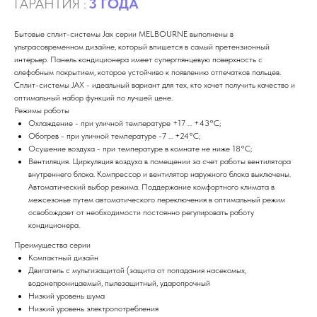
ГАРАНТИЯ :
3 ГОДА
Бытовые сплит-системы Jax серии MELBOURNE выполнены в
ультрасовременном дизайне, который впишется в самый претензионный
интерьер. Панель кондиционера имеет суперглянцевую поверхность с
олефобным покрытием, которое устойчиво к появлению отпечатков пальцев.
Сплит-системы JAX - идеальный вариант для тех, кто хочет получить качество и
оптимальный набор функций по лучшей цене.
Режимы работы
Охлаждение - при уличной температуре +17 ... +43°C;
Обогрев - при уличной температуре -7 ... +24°C;
Осушение воздуха - при температуре в комнате не ниже 18°C;
Вентиляция. Циркуляция воздуха в помещении за счет работы вентилятора
внутреннего блока. Компрессор и вентилятор наружного блока выключены.
Автоматический выбор режима. Поддержание комфортного климата в
межсезонье путем автоматического переключения в оптимальный режим
освобождает от необходимости постоянно регулировать работу
кондиционера.
Преимущества серии
Компактный дизайн
Двигатель с мультизащитой (защита от попадания насекомых,
водонепроницаемый, пылезащитный, ударопрочный
Низкий уровень шума
Низкий уровень электропотребления