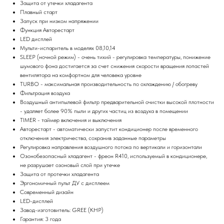
Защита от утечки хладагента
Плавный старт
Запуск при низком напряжении
Функция Авторестарт
LED дисплей
Мульти-испаритель в моделях 08,10,14
SLEEP (ночной режим) - очень тихий - регулировка температуры, понижение
шумового фона достигается за счет снижения скорости вращения лопастей
вентилятора на комфортном для человека уровне
TURBO - максимальная производительность по охлаждению / обогреву
Фильтрация воздуха
Воздушный антипылевой фильтр предварительной очистки высокой плотности
- удаляет более 90% пыли и других частиц из воздуха в помещении
TIMER - таймер включения и выключения
Авторестарт - автоматически запустит кондиционер после временного
отключения электричества, сохранив заданные параметры
Регулировка направления воздушного потока по вертикали и горизонтали
Озонобезопасный хладагент - фреон R410, используемый в кондиционере,
не разрушает озоновый слой при утечке
Защита от протечки хладагента
Эргономичный пульт ДУ с дисплеем
Современный дизайн
LED-дисплей
Завод-изготовитель: GREE (КНР)
Гарантия: 3 года