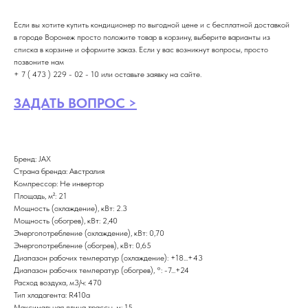
Если вы хотите купить кондиционер по выгодной цене и с бесплатной доставкой
в городе Воронеж просто положите товар в корзину, выберите варианты из
списка в корзине и оформите заказ. Если у вас возникнут вопросы, просто
позвоните нам
+ 7 ( 473 ) 229 - 02 - 10 или оставьте заявку на сайте.
ЗАДАТЬ ВОПРОС >
Бренд: JAX
Страна бренда: Австралия
Компрессор: Не инвертор
Площадь, м²: 21
Мощность (охлаждение), кВт: 2.3
Мощность (обогрев), кВт: 2,40
Энергопотребление (охлаждение), кВт: 0,70
Энергопотребление (обогрев), кВт: 0,65
Диапазон рабочих температур (охлаждение): +18...+43
Диапазон рабочих температур (обогрев), °: -7...+24
Расход воздуха, м3/ч: 470
Тип хладагента: R410a
Максимальная длина трассы, м: 15