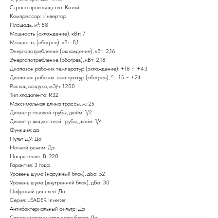
Страна производства: Китай
Компрессор: Инвертор
Площадь, м²: 58
Мощность (охлаждение), кВт: 7
Мощность (обогрев), кВт: 8,1
Энергопотребление (охлаждение), кВт: 2,16
Энергопотребление (обогрев), кВт: 2,18
Диапазон рабочих температур (охлаждение): +18 ~ +43
Диапазон рабочих температур (обогрев), °: -15 ~ +24
Расход воздуха, м3/ч: 1200
Тип хладагента: R32
Максимальная длина трассы, м: 25
Диаметр газовой трубы, дюйм: 1/2
Диаметр жидкостной трубы, дюйм: 1/4
Функция: да
Пульт ДУ: Да
Ночной режим: Да
Напряжение, В: 220
Гарантия: 3 года
Уровень шума (наружный блок), дБа: 52
Уровень шума (внутренний блок), дБа: 30
Цифровой дисплей: Да
Серия: LEADER Inverter
Антибактериальный фильтр: Да
Самоочистка внутреннего блока: Да