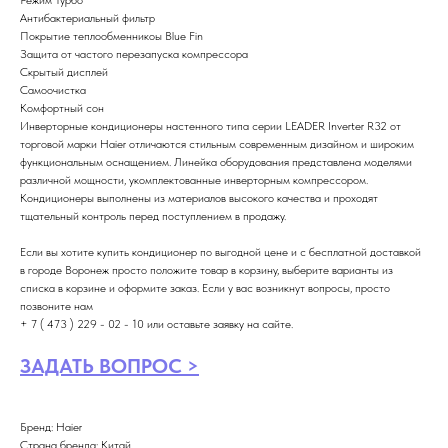
Режим Турбо
Антибактериальный фильтр
Покрытие теплообменникоы Blue Fin
Защита от частого перезапуска компрессора
Скрытый дисплей
Самоочистка
Комфортный сон
Инверторные кондиционеры настенного типа серии LEADER Inverter R32 от
торговой марки Haier отличаются стильным современным дизайном и широким
функциональным оснащением. Линейка оборудования представлена моделями
различной мощности, укомплектованные инверторным компрессором.
Кондиционеры выполнены из материалов высокого качества и проходят
тщательный контроль перед поступлением в продажу.
Если вы хотите купить кондиционер по выгодной цене и с бесплатной доставкой
в городе Воронеж просто положите товар в корзину, выберите варианты из
списка в корзине и оформите заказ. Если у вас возникнут вопросы, просто
позвоните нам
+ 7 ( 473 ) 229 - 02 - 10 или оставьте заявку на сайте.
ЗАДАТЬ ВОПРОС >
Бренд: Haier
Страна бренда: Китай