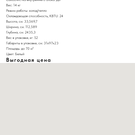
Вес: 14 кг
Режим работы: холод/тепло
Охлаждающая способность, KBTU: 24
Высота, см: 33,569,7
Ширина, см: 112,589
Глубина, см: 2435,3
Вес в упаковке, кг: 52
Габариты в упаковке, см: 31х97х23
Площадь: до 70 м²
Цвет: Белый
Выгодная цена